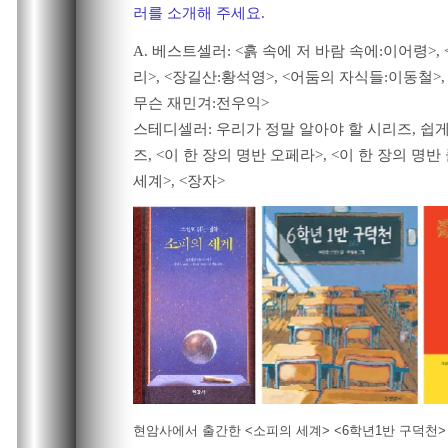
러를 소개해 주세요.
A. 베스트셀러: <흙 속에 저 바람 속에:이어령>,
리>, <장길산:황석영>, <어둠의 자식들:이동철>,
무슨 재민겨:전우익>
스테디셀러: 우리가 정말 알아야 할 시리즈, 쉽
즈, <이 한 장의 명반 오페라>, <이 한 장의 명반
세계>, <장자>
현암사에서 출간한 <소피의 세계> <6학년1반 구덕천>