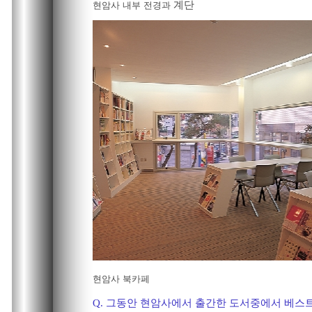
계단
현암사 내부 전경과
현암사 북카페
Q. 그동안 현암사에서 출간한 도서중에서 베스