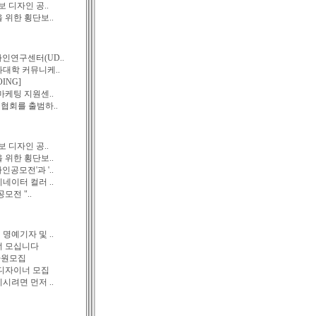
홍보 디자인 공..
 위한 횡단보..
인연구센터(UD..
화대학 커뮤니케..
OING]
마케팅 지원센..
회를 출범하..
홍보 디자인 공..
 위한 횡단보..
공모전'과 '..
디네이터 컬러 ..
공모전 "..
명예기자 및 ..
너 모십니다
사원모집
디자이너 모집
시려면 먼저 ..