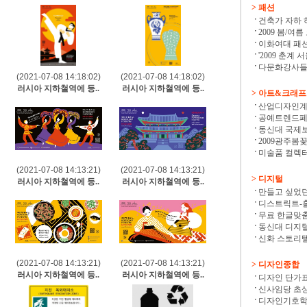
> 패션
건축가 자하 하디
2009 봄/여름
이화여대 패션
'2009 춘계 
다문화강사들 
(2021-07-08 14:18:02)
(2021-07-08 14:18:02)
러시아 지하철역에 등..
러시아 지하철역에 등..
> 아트&크래
산업디자인계의
공예트렌드페어
동신대 국제보
2009광주봄
미술품 컬렉터
(2021-07-08 14:13:21)
(2021-07-08 14:13:21)
> 디지털
러시아 지하철역에 등..
러시아 지하철역에 등..
만들고 싶었던
디스트릭트-홀로
무료 한글맞춤법
동신대 디지털
신화 스토리텔
(2021-07-08 14:13:21)
(2021-07-08 14:13:21)
> 디자인종합
러시아 지하철역에 등..
러시아 지하철역에 등..
디자인 단가표 
신사임당 초상 
디자인기호학의