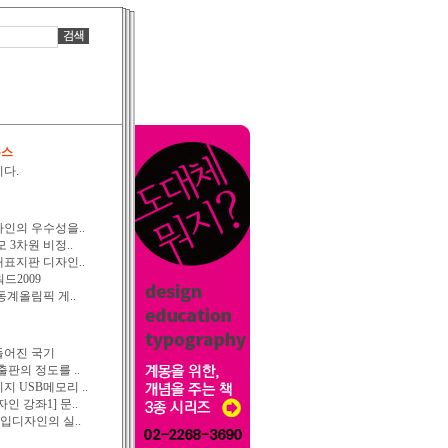
뉴스
다.
인의 우수성을..
 3차원 비정..
표지판 디자인..
워드2009
 동계올림픽 게..
들어진 국기
판의 정도를 ..
 USB메모리 ..
인 강좌1] 문..
타입디자인의 실..