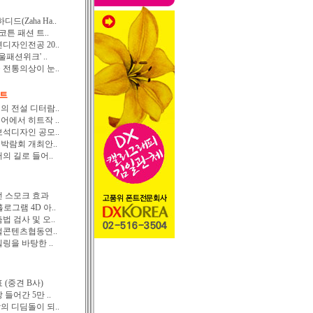
드(Zaha Ha..
 코튼 패션 트..
디자인전공 20..
서울패션위크' ..
전통의상이 눈..
프트
 전설 디터람..
에서 히트작 ..
석디자인 공모..
꽃박람회 개최안..
의 길로 들어..
 스모크 효과
그램 4D 아..
 검사 및 오..
콘텐츠협동연..
링을 바탕한 ..
(중견 B사)
들어간 5만 ..
 디딤돌이 되..